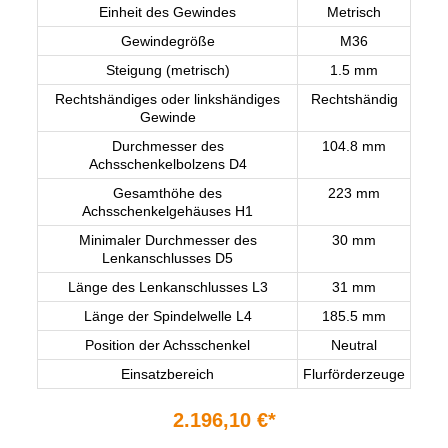
Einheit des Gewindes
Metrisch
Gewindegröße
M36
Steigung (metrisch)
1.5 mm
Rechtshändiges oder linkshändiges
Rechtshändig
Gewinde
Durchmesser des
104.8 mm
Achsschenkelbolzens D4
Gesamthöhe des
223 mm
Achsschenkelgehäuses H1
Minimaler Durchmesser des
30 mm
Lenkanschlusses D5
Länge des Lenkanschlusses L3
31 mm
Länge der Spindelwelle L4
185.5 mm
Position der Achsschenkel
Neutral
Einsatzbereich
Flurförderzeuge
2.196,10 €*