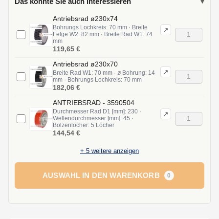
Das könnte Sie auch interessieren
▾
Antriebsrad ø230x74
Bohrungs Lochkreis: 70 mm · Breite
↗
Felge W2: 82 mm · Breite Rad W1: 74
mm
119,65 €
Antriebsrad ø230x70
↗
Breite Rad W1: 70 mm · ø Bohrung: 14
mm · Bohrungs Lochkreis: 70 mm
182,06 €
ANTRIEBSRAD - 3590504
Durchmesser Rad D1 [mm]: 230 ·
↗
Wellendurchmesser [mm]: 45 ·
Bolzenlöcher: 5 Löcher
144,54 €
+
5
weitere anzeigen
AUSWAHL IN DEN WARENKORB
0