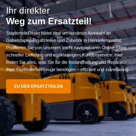
Ihr direkter
Weg zum Ersatzteil!
StaplerteileDirekt bietet eine umfassende Auswahl an
Gabelstapler-Ersatzteilen und Zubehör in Herstellerqualität.
Profitieren Sie von unserem leicht navigierbaren Online-Shop,
schneller Lieferung und erstklassigem Kundenservice. Hier
finden Sie alles, was Sie für die Instandhaltung und Reparatur
Ihrer Flurförderfahrzeuge benötigen – effizient und zuverlässig.
ZU DEN ERSATZTEILEN