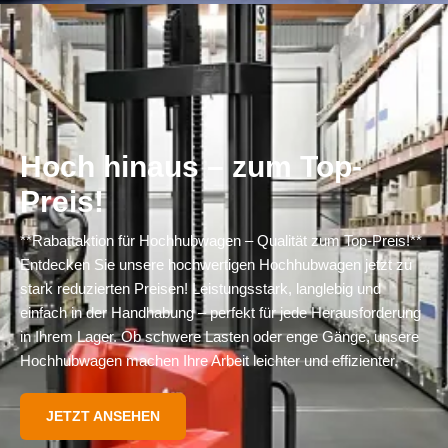
Hoch hinaus – zum Top-
Preis!
**Rabattaktion für Hochhubwagen – Qualität zum Top-Preis!**
Entdecken Sie unsere hochwertigen Hochhubwagen jetzt zu
stark reduzierten Preisen! Leistungsstark, langlebig und
einfach in der Handhabung – perfekt für jede Herausforderung
in Ihrem Lager. Ob schwere Lasten oder enge Gänge, unsere
Hochhubwagen machen Ihre Arbeit leichter und effizienter.
JETZT ANSEHEN