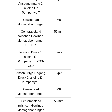
Ansaugeingang 1,
alleine für
Pumpentyp T
Gewindeart
M8
Montagebohrungen
Centerabstand
55 mm
zwischen Gewinde-
Montagebohrungen
C-CO1a
Position Druck 1,
Seite
alleine für
Pumpentyp T POS-
CO2
Anschlußtyp Eingang
Typ A
Druck 1, alleine für
Pumpentyp T
Gewindeart
M8
Montagebohrungen
Centerabstand
55 mm
zwishcen Gewinde-
Montagebohrungen