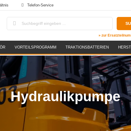
ltnis
Telefon-Service
S
» zur Ersatzteiln
HÖR
VORTEILSPROGRAMM
TRAKTIONSBATTERIEN
HERST
Hydraulikpumpe