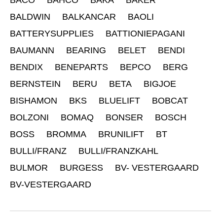
BACO
BAHCO
BAKA
BAKER
BALDWIN
BALKANCAR
BAOLI
BATTERYSUPPLIES
BATTIONIEPAGANI
BAUMANN
BEARING
BELET
BENDI
BENDIX
BENEPARTS
BEPCO
BERG
BERNSTEIN
BERU
BETA
BIGJOE
BISHAMON
BKS
BLUELIFT
BOBCAT
BOLZONI
BOMAQ
BONSER
BOSCH
BOSS
BROMMA
BRUNILIFT
BT
BULLI/FRANZ
BULLI/FRANZKAHL
BULMOR
BURGESS
BV- VESTERGAARD
BV-VESTERGAARD