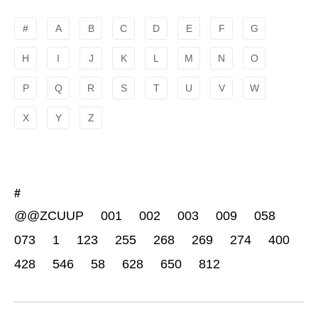
#
A
B
C
D
E
F
G
H
I
J
K
L
M
N
O
P
Q
R
S
T
U
V
W
X
Y
Z
#
@@ZCUUP
001
002
003
009
058
073
1
123
255
268
269
274
400
428
546
58
628
650
812