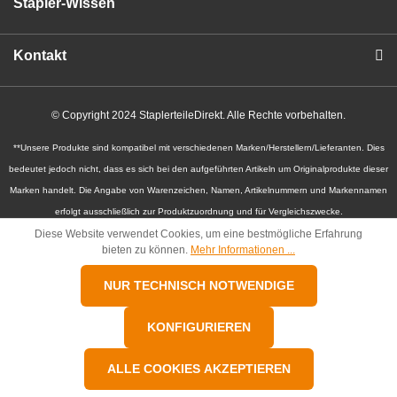
Stapler-Wissen
Kontakt
© Copyright 2024 StaplerteileDirekt. Alle Rechte vorbehalten.
**Unsere Produkte sind kompatibel mit verschiedenen Marken/Herstellern/Lieferanten. Dies
bedeutet jedoch nicht, dass es sich bei den aufgeführten Artikeln um Originalprodukte dieser
Marken handelt. Die Angabe von Warenzeichen, Namen, Artikelnummern und Markennamen
erfolgt ausschließlich zur Produktzuordnung und für Vergleichszwecke.
Diese Website verwendet Cookies, um eine bestmögliche Erfahrung
**Unser Angebot richtet sich an Gewerbetreibende, Selbständige, Behörden, Landwirte und
bieten zu können.
Mehr Informationen ...
Freiberufler.
NUR TECHNISCH NOTWENDIGE
KONFIGURIEREN
ALLE COOKIES AKZEPTIEREN