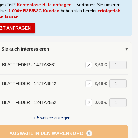
ges Teil?
Kostenlose Hilfe anfragen
– Vertrauen Sie unserer
tise:
1.000+ B2B/B2C Kunden
haben sich bereits
erfolgreich
en lassen.
TZT ANFRAGEN
 Sie auch interessieren
▾
3,63 €
BLATTFEDER - 147TA3861
↗
2,46 €
BLATTFEDER - 147TA3842
↗
0,00 €
BLATTFEDER - 124TA2552
↗
+
5
weitere anzeigen
AUSWAHL IN DEN WARENKORB
0