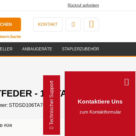
Rückruf anfordern
UCHEN
KONTAKT
ummern-Suche
ELLER
ANBAUGERÄTE
STAPLERZUBEHÖR
Technischer Support
FEDER - 106TA7031
Kontaktiere Uns
mer:
STDSD106TA7031
zum Kontaktformular
D FÜR