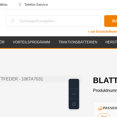
ltnis
Telefon-Service
S
» zur Ersatzteiln
ÖR
VORTEILSPROGRAMM
TRAKTIONSBATTERIEN
HERST
BLATT
Produktnum
PASSEN