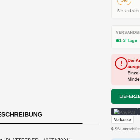
Std
Sie sind sich
VERSANDBE
1-3 Tage
Der A
!
ausge
Einzel
Mindes
LIEFERZE
ESCHREIBUNG
Vorkasse
🔒 SSL-verschlüs