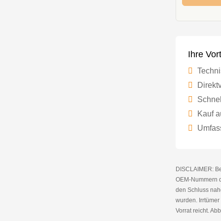
Ihre Vor
Techni
Direktv
Schnel
Kauf a
Umfass
DISCLAIMER: Bei 
OEM-Nummern die
den Schluss nahe
wurden. Irrtüme
Vorrat reicht. Abb