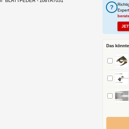
nen "BLATTFEDER - 106TA7031"
Richti
?
Exper
berat
JE
Das könnte