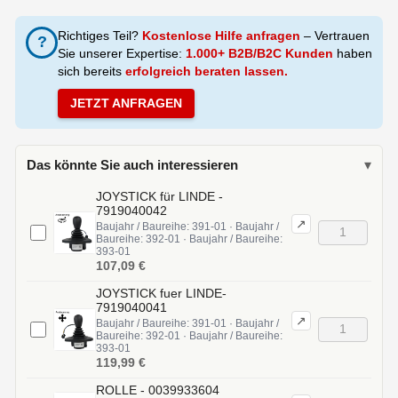
Richtiges Teil?
Kostenlose Hilfe anfragen
– Vertrauen
?
Sie unserer Expertise:
1.000+ B2B/B2C Kunden
haben
sich bereits
erfolgreich beraten lassen.
JETZT ANFRAGEN
Das könnte Sie auch interessieren
▾
JOYSTICK für LINDE -
7919040042
↗
Baujahr / Baureihe: 391-01 · Baujahr /
Baureihe: 392-01 · Baujahr / Baureihe:
393-01
107,09 €
JOYSTICK fuer LINDE-
7919040041
↗
Baujahr / Baureihe: 391-01 · Baujahr /
Baureihe: 392-01 · Baujahr / Baureihe:
393-01
119,99 €
ROLLE - 0039933604