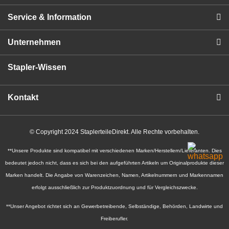
Service & Information
Unternehmen
Stapler-Wissen
Kontakt
© Copyright 2024 StaplerteileDirekt. Alle Rechte vorbehalten.
**Unsere Produkte sind kompatibel mit verschiedenen Marken/Herstellern/Lieferanten. Dies
bedeutet jedoch nicht, dass es sich bei den aufgeführten Artikeln um Originalprodukte dieser
Marken handelt. Die Angabe von Warenzeichen, Namen, Artikelnummern und Markennamen
erfolgt ausschließlich zur Produktzuordnung und für Vergleichszwecke.
**Unser Angebot richtet sich an Gewerbetreibende, Selbständige, Behörden, Landwirte und
Freiberufler.