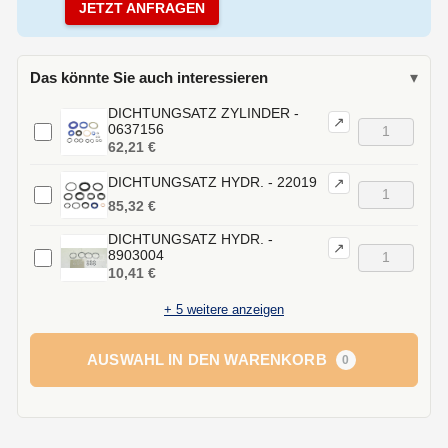
JETZT ANFRAGEN
Das könnte Sie auch interessieren
▾
DICHTUNGSATZ ZYLINDER -
↗
0637156
62,21 €
DICHTUNGSATZ HYDR. - 22019
↗
85,32 €
DICHTUNGSATZ HYDR. -
↗
8903004
10,41 €
+
5
weitere anzeigen
AUSWAHL IN DEN WARENKORB
0