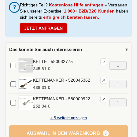
Richtiges Teil?
Kostenlose Hilfe anfragen
– Vertrauen
?
Sie unserer Expertise:
1.000+ B2B/B2C Kunden
haben
sich bereits
erfolgreich beraten lassen.
JETZT ANFRAGEN
Das könnte Sie auch interessieren
▾
KETTE - 580032775
↗
345,81 €
KETTENANKER - 520045362
↗
438,31 €
KETTENANKER - 580009922
↗
252,34 €
+
5
weitere anzeigen
AUSWAHL IN DEN WARENKORB
0