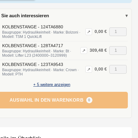
 Sie auch interessieren
▾
KOLBENSTANGE - 124TA6880
0,00 €
↗
Baugruppe: Hydraulikeinheit · Marke: Bolzoni ·
Modell: TSM 1 QuickLift
KOLBENSTANGE - 128TA4717
309,48 €
↗
Baugruppe: Hydraulikeinheit · Marke: Bt ·
Modell: Lifter L23 (2400000–3120999)
KOLBENSTANGE - 123TA9543
0,00 €
↗
Baugruppe: Hydraulikeinheit · Marke: Crown ·
Modell: PTH
+
5
weitere anzeigen
AUSWAHL IN DEN WARENKORB
0