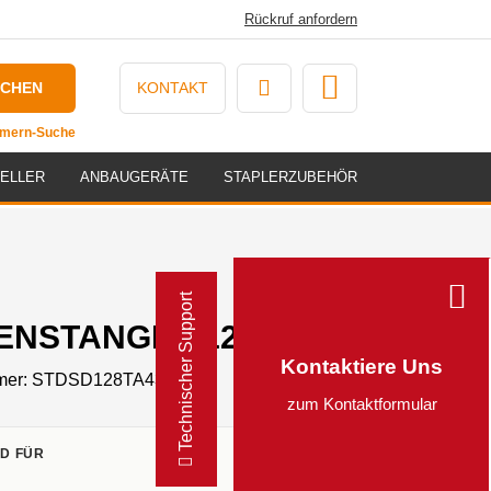
Rückruf anfordern
UCHEN
KONTAKT
ummern-Suche
ELLER
ANBAUGERÄTE
STAPLERZUBEHÖR
Technischer Support
NSTANGE - 128TA4362
Kontaktiere Uns
mer:
STDSD128TA4362
zum Kontaktformular
D FÜR