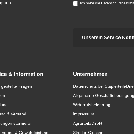
glich.
Ich habe die Datenschutzbestim
Unserem Service Konn
ice & Information
Unternehmen
 gestellte Fragen
Datenschutz bei StaplerteileDire
len
Allgemeine Geschäftsbedingun
lung
Widerrufsbelehrung
ung & Versand
Impressum
lungen stornieren
AgrarteileDirekt
endung & Gewährleistung
Stapler-Glossar