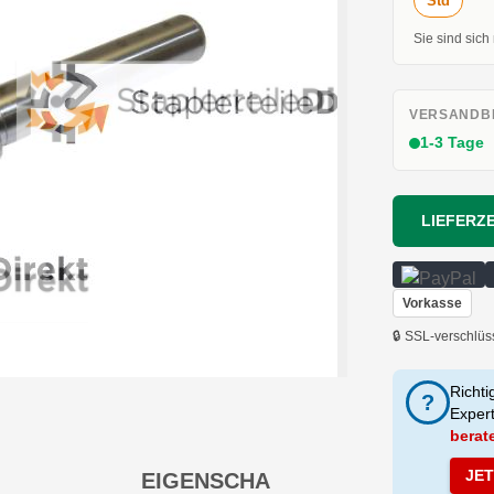
Std
Sie sind sich
VERSANDBE
1-3 Tage
LIEFERZE
Vorkasse
🔒 SSL-verschlüs
Richti
?
Exper
berat
JE
EIGENSCHA