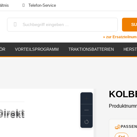
ltnis
Telefon-Service
S
» zur Ersatzteiln
ÖR
VORTEILSPROGRAMM
TRAKTIONSBATTERIEN
HERST
KOLBE
Produktnum
PASSEN