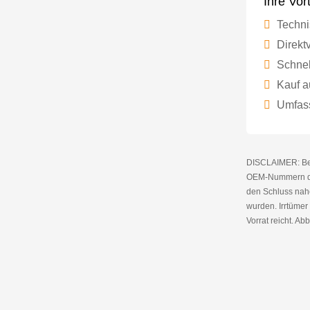
Ihre Vor
Techni
Direktv
Schnel
Kauf a
Umfass
DISCLAIMER: Bei 
OEM-Nummern die
den Schluss nahe
wurden. Irrtüme
Vorrat reicht. Abb