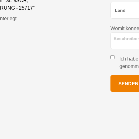
nen "SENSOR,
UNG - 25717"
nterlegt
Womit können
Ich habe
genomm
SENDEN