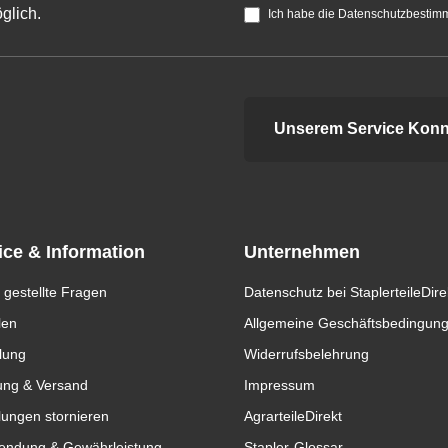
glich.
Ich habe die Datenschutzbestim
Unserem Service Konn
ice & Information
Unternehmen
 gestellte Fragen
Datenschutz bei StaplerteileDire
len
Allgemeine Geschäftsbedingun
lung
Widerrufsbelehrung
ung & Versand
Impressum
lungen stornieren
AgrarteileDirekt
endung & Gewährleistung
Stapler-Glossar