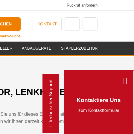
Rückruf anfordern
UCHEN
KONTAKT
ummern-Suche
ELLER
ANBAUGERÄTE
STAPLERZUBEHÖR
Technischer Support
OR, LENKHILFESTEUERUNG -
Kontaktiere Uns
zum Kontaktformular
Sie uns für dieses Ersatzteil eine Anfrage
n wir Ihnen derzeit kein automatisiertes Angebot für dieses