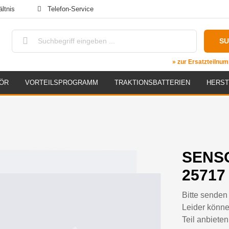
ltnis
Telefon-Service
S
» zur Ersatzteiln
ÖR
VORTEILSPROGRAMM
TRAKTIONSBATTERIEN
HERST
SENS
25717
Bitte senden 
Leider könne
Teil anbieten