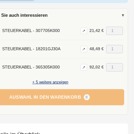
 Sie auch interessieren
▾
21,42 €
STEUERKABEL - 307705K000
↗
48,49 €
STEUERKABEL - 18201GJ30A
↗
92,02 €
STEUERKABEL - 365305K000
↗
+
5
weitere anzeigen
AUSWAHL IN DEN WARENKORB
0