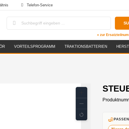
ltnis
Telefon-Service
S
» zur Ersatzteiln
ÖR
VORTEILSPROGRAMM
TRAKTIONSBATTERIEN
HERST
STEUE
Produktnum
PASSEN