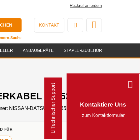
Rückruf anfordern
UCHEN
KONTAKT
ummern-Suche
ELLER
ANBAUGERÄTE
STAPLERZUBEHÖR
Technischer Support
RKABEL - 3653022H01
Kontaktiere Uns
mer:
NISSAN-DATSUNSD3653022H01
zum Kontaktformular
D FÜR