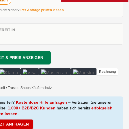
tsun
 nicht sicher?
Per Anfrage prüfen lassen
REIT IN
IT & PREIS ANZEIGEN
Rechnung
selt • Trusted Shops Käuferschutz
ges Teil?
Kostenlose Hilfe anfragen
– Vertrauen Sie unserer
tise:
1.000+ B2B/B2C Kunden
haben sich bereits
erfolgreich
en lassen.
TZT ANFRAGEN