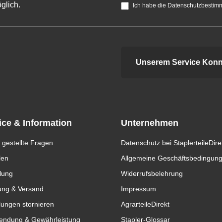
glich.
Ich habe die Datenschutzbestim
Unserem Service Konn
ice & Information
Unternehmen
 gestellte Fragen
Datenschutz bei StaplerteileDire
len
Allgemeine Geschäftsbedingun
lung
Widerrufsbelehrung
ung & Versand
Impressum
lungen stornieren
AgrarteileDirekt
endung & Gewährleistung
Stapler-Glossar