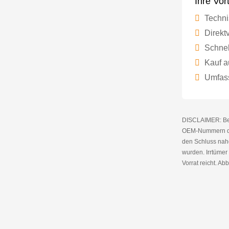
Ihre Vor
Techni
Direktv
Schnel
Kauf a
Umfass
DISCLAIMER: Bei 
OEM-Nummern die
den Schluss nahe
wurden. Irrtüme
Vorrat reicht. Abb