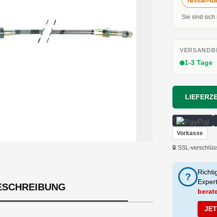
Nissan-da
Sie sind sich
VERSANDBE
1-3 Tage
LIEFERZE
Vorkasse
🔒 SSL-verschlüs
Richti
?
Exper
ESCHREIBUNG
berat
JE