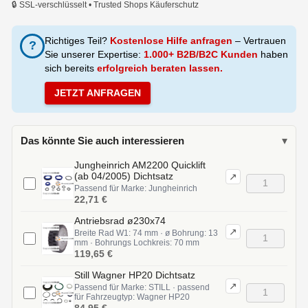
🔒 SSL-verschlüsselt • Trusted Shops Käuferschutz
Richtiges Teil?
Kostenlose Hilfe anfragen
– Vertrauen
?
Sie unserer Expertise:
1.000+ B2B/B2C Kunden
haben
sich bereits
erfolgreich beraten lassen.
JETZT ANFRAGEN
Das könnte Sie auch interessieren
▾
Jungheinrich AM2200 Quicklift
(ab 04/2005) Dichtsatz
↗
Passend für Marke: Jungheinrich
22,71 €
Antriebsrad ø230x74
↗
Breite Rad W1: 74 mm · ø Bohrung: 13
mm · Bohrungs Lochkreis: 70 mm
119,65 €
Still Wagner HP20 Dichtsatz
↗
Passend für Marke: STILL · passend
für Fahrzeugtyp: Wagner HP20