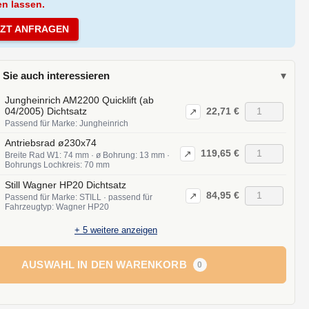
en lassen.
TZT ANFRAGEN
 Sie auch interessieren
▾
Jungheinrich AM2200 Quicklift (ab
22,71 €
04/2005) Dichtsatz
↗
Passend für Marke: Jungheinrich
Antriebsrad ø230x74
119,65 €
↗
Breite Rad W1: 74 mm · ø Bohrung: 13 mm ·
Bohrungs Lochkreis: 70 mm
Still Wagner HP20 Dichtsatz
84,95 €
↗
Passend für Marke: STILL · passend für
Fahrzeugtyp: Wagner HP20
+
5
weitere anzeigen
AUSWAHL IN DEN WARENKORB
0