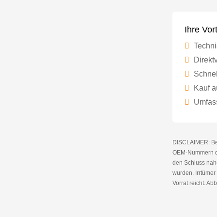
Ihre Vor
Techni
Direktv
Schnel
Kauf a
Umfass
DISCLAIMER: Bei 
OEM-Nummern die
den Schluss nahe
wurden. Irrtüme
Vorrat reicht. Abb