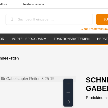
ltnis
Telefon-Service
S
» zur Ersatzteiln
ÖR
VORTEILSPROGRAMM
TRAKTIONSBATTERIEN
HERST
hneeketten
SCHN
GABEL
Produktnum