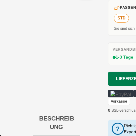
PASSEN
STD
Sie sind sich
VERSANDBE
1-3 Tage
LIEFERZE
Vorkasse
🔒 SSL-verschlüs
BESCHREIB
Richti
UNG
?
Exper