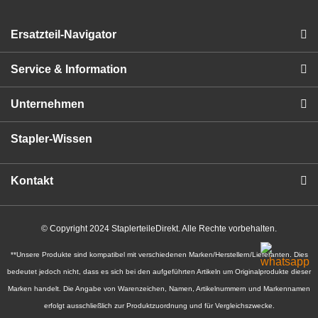
Ersatzteil-Navigator
Service & Information
Unternehmen
Stapler-Wissen
Kontakt
© Copyright 2024 StaplerteileDirekt. Alle Rechte vorbehalten.
**Unsere Produkte sind kompatibel mit verschiedenen Marken/Herstellern/Lieferanten. Dies
bedeutet jedoch nicht, dass es sich bei den aufgeführten Artikeln um Originalprodukte dieser
Marken handelt. Die Angabe von Warenzeichen, Namen, Artikelnummern und Markennamen
erfolgt ausschließlich zur Produktzuordnung und für Vergleichszwecke.