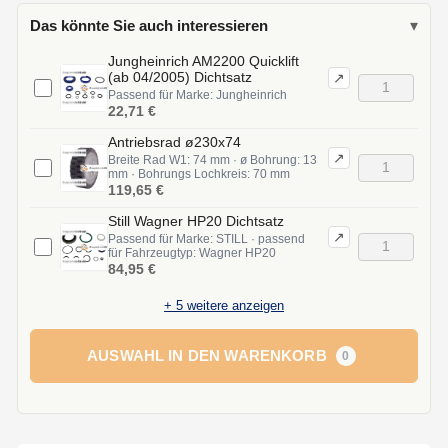
Das könnte Sie auch interessieren
▾
Jungheinrich AM2200 Quicklift
(ab 04/2005) Dichtsatz
↗
Passend für Marke: Jungheinrich
22,71 €
Antriebsrad ø230x74
↗
Breite Rad W1: 74 mm · ø Bohrung: 13
mm · Bohrungs Lochkreis: 70 mm
119,65 €
Still Wagner HP20 Dichtsatz
↗
Passend für Marke: STILL · passend
für Fahrzeugtyp: Wagner HP20
84,95 €
+
5
weitere anzeigen
AUSWAHL IN DEN WARENKORB
0