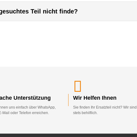
esuchtes Teil nicht finde?
fache Unterstützung
Wir Helfen Ihnen
nnen uns einfach über WhatsApp,
Sie finden Ihr Ersatzteil nicht? Wir sin
E-Mail oder Telefon erreichen.
stets behilflich.