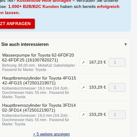
ges Teil?
Kostenlose Hilfe anfragen
– Vertrauen Sie unserer
tise:
1.000+ B2B/B2C Kunden
haben sich bereits
erfolgreich
en lassen.
TZT ANFRAGEN
 Sie auch interessieren
▾
Wasserpumpe für Toyota 62-6FDF20
62-6FDF25 (161007820271)
167,23 €
↗
Bohrung: 86,00 mm · MetaKat: Gabelstapler ·
Passend für Marke: Toyota
Hauptbremszylinder für Toyota 4FG15
42-4FG15 (472501219071)
153,29 €
↗
Kolbendurchmesser: 19,0 mm (3/4 Zoll) ·
Durchmesser Hals: 55 mm · Passend für
Marke: Toyota
Hauptbremszylinder für Toyota 3FD14
02-3FD14 (472501219071)
153,29 €
↗
Kolbendurchmesser: 19,0 mm (3/4 Zoll) ·
Durchmesser Hals: 55 mm · Passend für
Marke: Toyota
+
5
weitere anzeigen