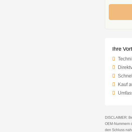
Ihre Vor
Techni
Direktv
Schnel
Kauf a
Umfass
DISCLAIMER: Bei 
OEM-Nummern die
den Schluss nahe