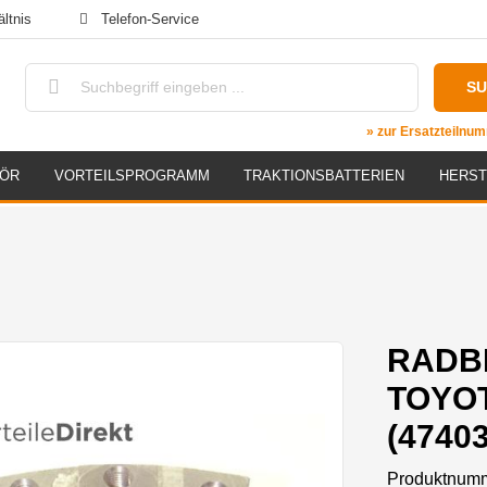
ltnis
Telefon-Service
S
» zur Ersatzteiln
HÖR
VORTEILSPROGRAMM
TRAKTIONSBATTERIEN
HERST
RADB
TOYO
(4740
Produktnum