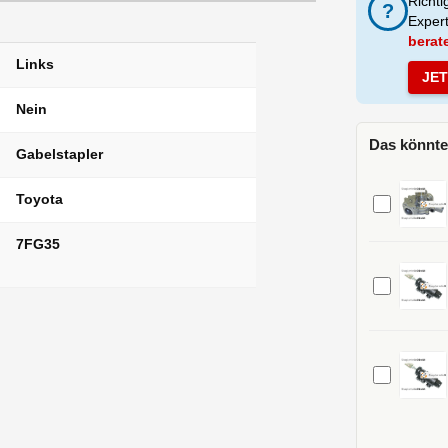
Richti
?
Exper
berat
Links
JE
Nein
Das könnte
Gabelstapler
Toyota
7FG35