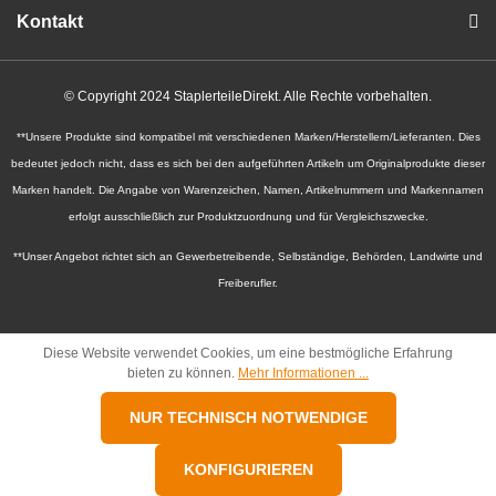
Kontakt
© Copyright 2024 StaplerteileDirekt. Alle Rechte vorbehalten.
**Unsere Produkte sind kompatibel mit verschiedenen Marken/Herstellern/Lieferanten. Dies
bedeutet jedoch nicht, dass es sich bei den aufgeführten Artikeln um Originalprodukte dieser
Marken handelt. Die Angabe von Warenzeichen, Namen, Artikelnummern und Markennamen
erfolgt ausschließlich zur Produktzuordnung und für Vergleichszwecke.
**Unser Angebot richtet sich an Gewerbetreibende, Selbständige, Behörden, Landwirte und
Freiberufler.
Diese Website verwendet Cookies, um eine bestmögliche Erfahrung
bieten zu können.
Mehr Informationen ...
NUR TECHNISCH NOTWENDIGE
KONFIGURIEREN