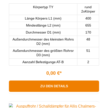
400 MM
Körpertyp TY
rund
2xKörper
Länge Körpers L1 (mm)
400
Mindestlänge L2 (mm)
655
Durchmesser D1 (mm)
170
Außendurchmesser des kleinsten Rohrs
48
D2 (mm)
Außendurchmesser des größten Rohrsr
51
D3 (mm)
Aanzahl Befestigunge AT-B
2
0,00 €*
ZU DEN DETAILS