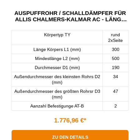
AUSPUFFROHR / SCHALLDÄMPFER FÜR
ALLIS CHALMERS-KALMAR AC - LÄNGE
300 MM
Körpertyp TY
rund
2xSeite
Länge Körpers L1 (mm)
300
Mindestlänge L2 (mm)
500
Durchmesser D1 (mm)
190
Außendurchmesser des kleinsten Rohrs D2
34
(mm)
Außendurchmesser des größten Rohrsr D3
47
(mm)
Aanzahl Befestigunge AT-B
2
1.776,96 €*
ZU DEN DETAILS