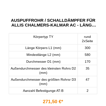
AUSPUFFROHR / SCHALLDÄMPFER FÜR
ALLIS CHALMERS-KALMAR AC - LÄNGE
300 MM
Körpertyp TY
rund
2xSeite
Länge Körpers L1 (mm)
300
Mindestlänge L2 (mm)
580
Durchmesser D1 (mm)
170
Außendurchmesser des kleinsten Rohrs D2
35
(mm)
Außendurchmesser des größten Rohrsr D3
47
(mm)
Aanzahl Befestigunge AT-B
2
271,50 €*