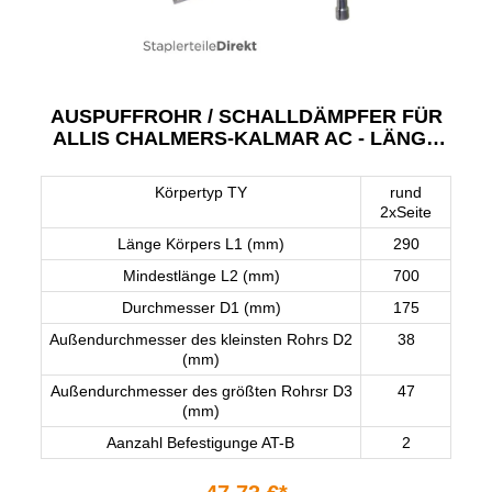
AUSPUFFROHR / SCHALLDÄMPFER FÜR
ALLIS CHALMERS-KALMAR AC - LÄNGE
290 MM
Körpertyp TY
rund
2xSeite
Länge Körpers L1 (mm)
290
Mindestlänge L2 (mm)
700
Durchmesser D1 (mm)
175
Außendurchmesser des kleinsten Rohrs D2
38
(mm)
Außendurchmesser des größten Rohrsr D3
47
(mm)
Aanzahl Befestigunge AT-B
2