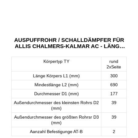
AUSPUFFROHR / SCHALLDÄMPFER FÜR
ALLIS CHALMERS-KALMAR AC - LÄNGE
300 MM
Körpertyp TY
rund
2xSeite
Länge Körpers L1 (mm)
300
Mindestlänge L2 (mm)
690
Durchmesser D1 (mm)
177
Außendurchmesser des kleinsten Rohrs D2
39
(mm)
Außendurchmesser des größten Rohrsr D3
39
(mm)
Aanzahl Befestigunge AT-B
2