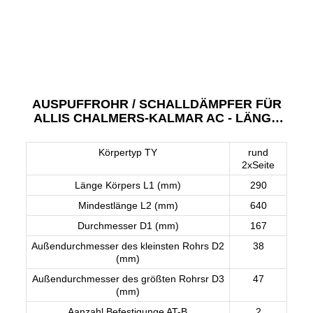
AUSPUFFROHR / SCHALLDÄMPFER FÜR
ALLIS CHALMERS-KALMAR AC - LÄNGE
290 MM
Körpertyp TY
rund
2xSeite
Länge Körpers L1 (mm)
290
Mindestlänge L2 (mm)
640
Durchmesser D1 (mm)
167
Außendurchmesser des kleinsten Rohrs D2
38
(mm)
Außendurchmesser des größten Rohrsr D3
47
(mm)
Aanzahl Befestigunge AT-B
2