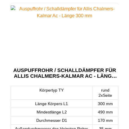
AUSPUFFROHR / SCHALLDÄMPFER FÜR
ALLIS CHALMERS-KALMAR AC - LÄNGE
300 MM
Körpertyp TY
rund
2xSeite
Länge Körpers L1
300 mm
Mindestlänge L2
490 mm
Durchmesser D1
170 mm
Außendurchmesser des kleinsten Rohrs
35 mm