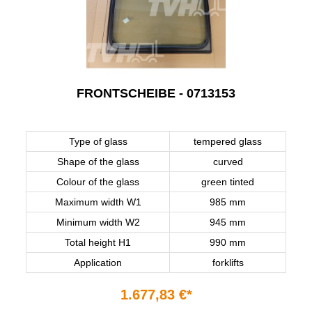
FRONTSCHEIBE - 0713153
Type of glass
tempered glass
Shape of the glass
curved
Colour of the glass
green tinted
Maximum width W1
985 mm
Minimum width W2
945 mm
Total height H1
990 mm
Application
forklifts
1.677,83 €*