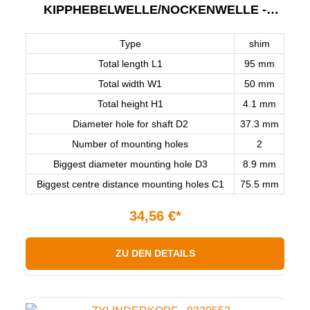
KIPPHEBELWELLE/NOCKENWELLE -
12915002450
Type
shim
Total length L1
95 mm
Total width W1
50 mm
Total height H1
4.1 mm
Diameter hole for shaft D2
37.3 mm
Number of mounting holes
2
Biggest diameter mounting hole D3
8.9 mm
Biggest centre distance mounting holes C1
75.5 mm
34,56 €*
ZU DEN DETAILS