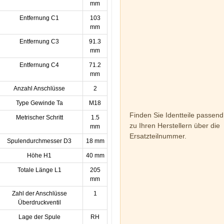
mm
Entfernung C1
103
mm
Entfernung C3
91.3
mm
Entfernung C4
71.2
mm
Anzahl Anschlüsse
2
Type Gewinde Ta
M18
Finden Sie Identteile passend
Metrischer Schritt
1.5
zu Ihren Herstellern über die
mm
Ersatzteilnummer.
Spulendurchmesser D3
18 mm
Höhe H1
40 mm
Totale Länge L1
205
mm
Zahl der Anschlüsse
1
Überdruckventil
Lage der Spule
RH