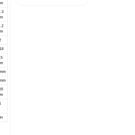
mm
1.3
mm
1.2
mm
2
18
.5
mm
 mm
 mm
05
mm
1
RH