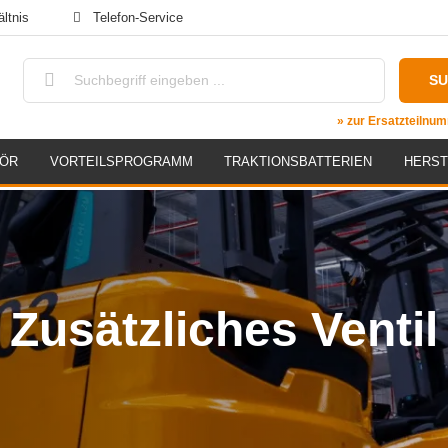
ltnis
Telefon-Service
S
» zur Ersatzteiln
HÖR
VORTEILSPROGRAMM
TRAKTIONSBATTERIEN
HERST
Zusätzliches Ventil