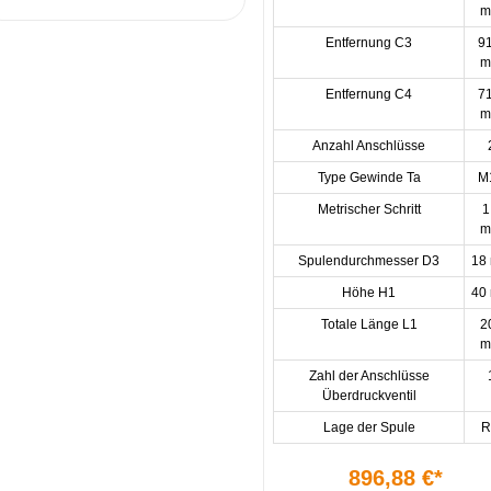
Entfernung C3
9
Entfernung C4
7
Anzahl Anschlüsse
Type Gewinde Ta
M
Metrischer Schritt
1
Spulendurchmesser D3
18
Höhe H1
40
Totale Länge L1
2
Zahl der Anschlüsse
Überdruckventil
Lage der Spule
896,88 €*