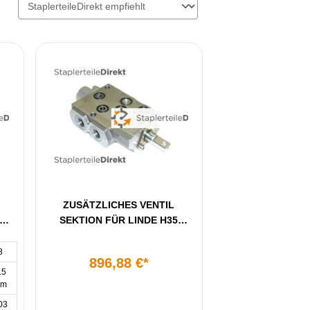
ZUSÄTZLICHES VENTIL
SEKTION FÜR LINDE H35
BAUREIHE 352
3
896,88 €*
.5
mm
03