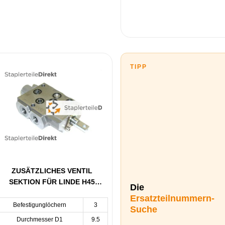
TIPP
ZUSÄTZLICHES VENTIL
SEKTION FÜR LINDE H45
Die
BAUREIHE 352
Ersatzteilnummern-
Befestigunglöchern
3
Suche
Durchmesser D1
9.5