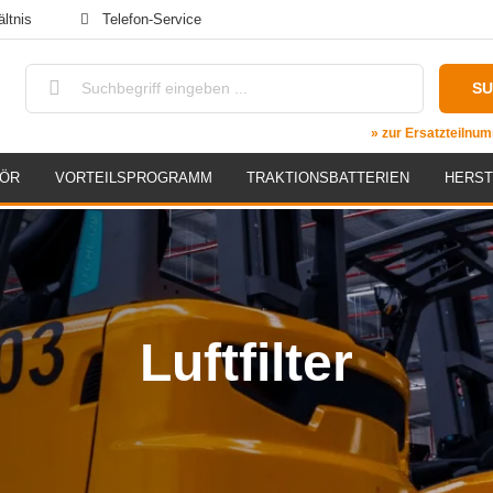
ltnis
Telefon-Service
S
» zur Ersatzteiln
HÖR
VORTEILSPROGRAMM
TRAKTIONSBATTERIEN
HERST
Luftfilter