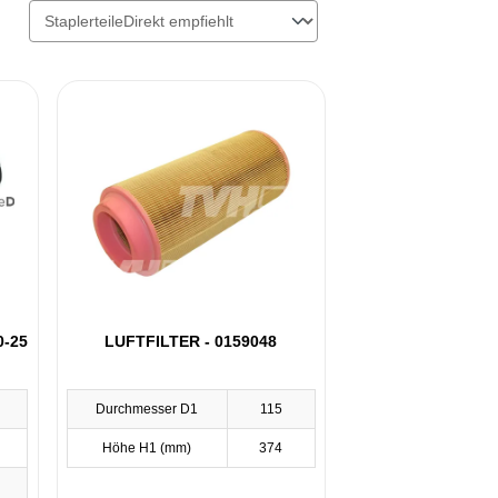
0-25
LUFTFILTER - 0159048
Durchmesser D1
115
Höhe H1 (mm)
374