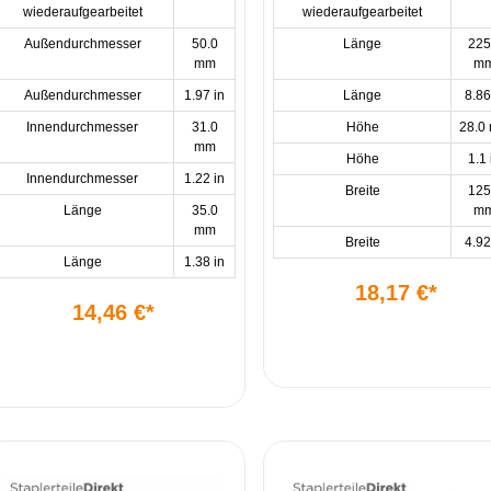
wiederaufgearbeitet
wiederaufgearbeitet
Außendurchmesser
50.0
Länge
225
mm
m
Außendurchmesser
1.97 in
Länge
8.86
Innendurchmesser
31.0
Höhe
28.0
mm
Höhe
1.1 
Innendurchmesser
1.22 in
Breite
125
Länge
35.0
m
mm
Breite
4.92
Länge
1.38 in
18,17 €*
14,46 €*