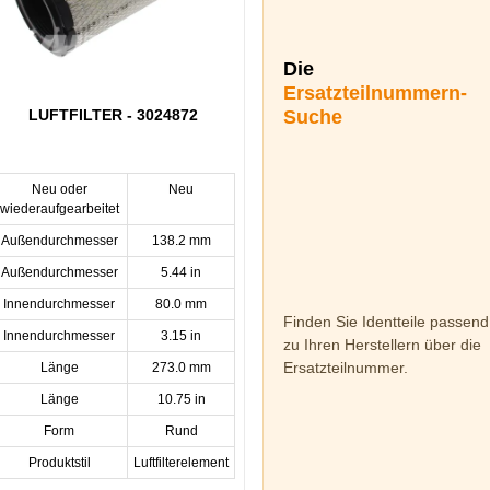
Die
Ersatzteilnummern-
Suche
LUFTFILTER - 3024872
Neu oder
Neu
wiederaufgearbeitet
Außendurchmesser
138.2 mm
Außendurchmesser
5.44 in
Innendurchmesser
80.0 mm
Finden Sie Identteile passend
Innendurchmesser
3.15 in
zu Ihren Herstellern über die
Ersatzteilnummer.
Länge
273.0 mm
Länge
10.75 in
Form
Rund
Produktstil
Luftfilterelement