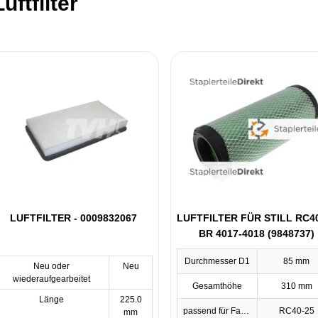
Luftfilter
LUFTFILTER - 0009832067
LUFTFILTER FÜR STILL RC4
BR 4017-4018 (9848737)
Durchmesser D1
85 mm
Neu oder
Neu
wiederaufgearbeitet
Gesamthöhe
310 mm
Länge
225.0
passend für Fahrzeugtyp
RC40-25
mm