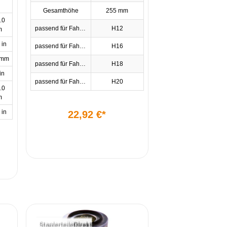
Gesamthöhe
255 mm
.0
passend für Fahrzeugtyp
H12
m
 in
passend für Fahrzeugtyp
H16
 mm
passend für Fahrzeugtyp
H18
in
passend für Fahrzeugtyp
H20
.0
m
 in
22,92 €*