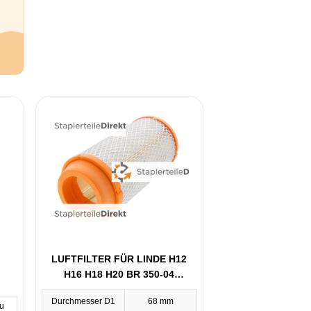
LUFTFILTER FÜR LINDE H12
H16 H18 H20 BR 350-04
(0009839002)
Durchmesser D1
68 mm
u