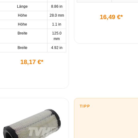
Länge
8.86 in
Höhe
28.0 mm
16,49 €*
Höhe
1.1 in
Breite
125.0
mm
Breite
4.92 in
18,17 €*
TIPP