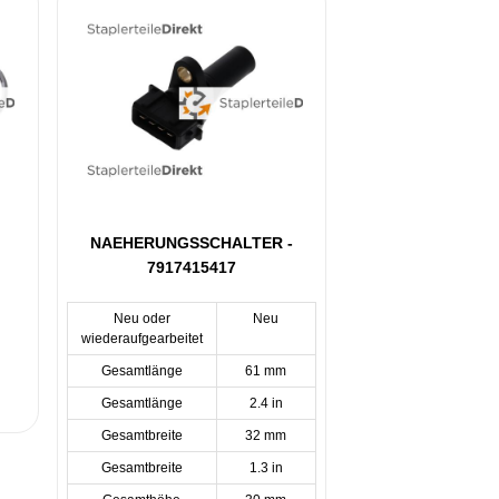
NAEHERUNGSSCHALTER -
7917415417
Neu oder
Neu
wiederaufgearbeitet
Gesamtlänge
61 mm
Gesamtlänge
2.4 in
Gesamtbreite
32 mm
Gesamtbreite
1.3 in