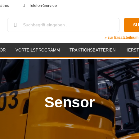
ltnis
Telefon-Service
S
» zur Ersatzteiln
HÖR
VORTEILSPROGRAMM
TRAKTIONSBATTERIEN
HERST
Sensor