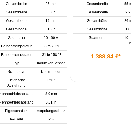
Gesamtbreite
25 mm
Gesamtbreite
55 
Gesamtbreite
1.0 in
Gesamtbreite
2.2
Gesamthöhe
16 mm
Gesamthöhe
26 
Gesamthöhe
0.6 in
Gesamthöhe
1.0
Spannung
10 - 60 V
Spannung
10 -
V
Betriebstemperatur
-35 to 70 °C
Betriebstemperatur
-31 to 158 °F
1.388,84 €*
Typ
Induktiver Sensor
Schaltertyp
Normal offen
Elektrische
PNP
Ausführung
Nennbetriebsabstand
8.0 mm
Nennbetriebsabstand
0.31 in
Eigenschaften
Verpolungsschutz
IP-Code
IP67