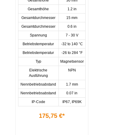
Gesamthöhe
30 mm
Gesamthöhe
1.2 in
Gesamtdurchmesser
15 mm
Gesamtdurchmesser
0.6 in
Spannung
7 - 30 V
Betriebstemperatur
-32 to 140 °C
Betriebstemperatur
-26 to 284 °F
Typ
Magnetsensor
Elektrische
NPN
Ausführung
Nennbetriebsabstand
1.7 mm
Nennbetriebsabstand
0.07 in
IP-Code
IP67, IP69K
175,75 €*