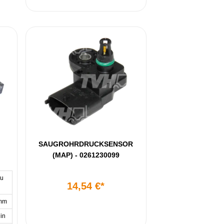
SAUGROHRDRUCKSENSOR
(MAP) - 0261230099
u
14,54 €*
mm
 in