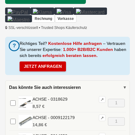
Rechnung
Vorkasse
🔒 SSL-verschlüsselt • Trusted Shops Käuferschutz
Richtiges Teil?
Kostenlose Hilfe anfragen
– Vertrauen
?
Sie unserer Expertise:
1.000+ B2B/B2C Kunden
haben
sich bereits
erfolgreich beraten lassen.
JETZT ANFRAGEN
Das könnte Sie auch interessieren
▾
ACHSE - 0318629
↗
8,57 €
ACHSE - 0009122179
↗
14,86 €