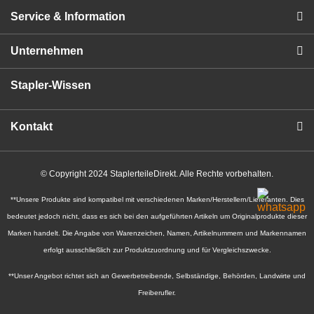
Service & Information
Unternehmen
Stapler-Wissen
Kontakt
© Copyright 2024 StaplerteileDirekt. Alle Rechte vorbehalten.
**Unsere Produkte sind kompatibel mit verschiedenen Marken/Herstellern/Lieferanten. Dies
bedeutet jedoch nicht, dass es sich bei den aufgeführten Artikeln um Originalprodukte dieser
Marken handelt. Die Angabe von Warenzeichen, Namen, Artikelnummern und Markennamen
erfolgt ausschließlich zur Produktzuordnung und für Vergleichszwecke.
**Unser Angebot richtet sich an Gewerbetreibende, Selbständige, Behörden, Landwirte und
Freiberufler.