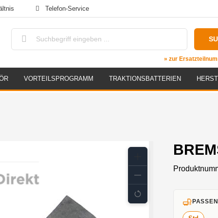
ltnis
Telefon-Service
S
» zur Ersatzteiln
ÖR
VORTEILSPROGRAMM
TRAKTIONSBATTERIEN
HERST
BREMS
Produktnum
PASSEN