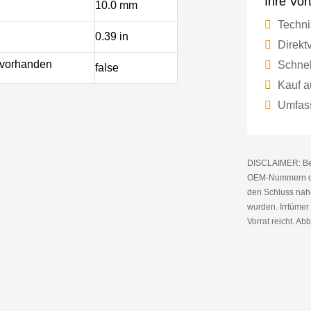
Ihre Vor
10.0 mm
Techni
0.39 in
Direktv
 vorhanden
Schnel
false
Kauf a
Umfass
DISCLAIMER: Bei 
OEM-Nummern die
den Schluss nahe
wurden. Irrtüme
Vorrat reicht. Abb