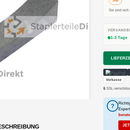
Std
Sie sind sich
VERSANDBE
1-3 Tage
LIEFERZE
Vorkasse
🔒 SSL-verschlüs
Richti
?
Exper
berat
JE
ESCHREIBUNG