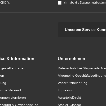
glich.
Ich habe die Datenschutzbestim
Unserem Service Konn
ice & Information
Unternehmen
 gestellte Fragen
Datenschutz bei StaplerteileDire
len
Allgemeine Geschäftsbedingun
lung
Widerrufsbelehrung
ung & Versand
Impressum
lungen stornieren
AgrarteileDirekt
endung & Gewährleistung
Stapler-Glossar