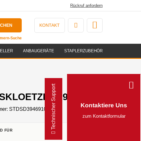
Rückruf anfordern
UCHEN
KONTAKT
ummern-Suche
ELLER
ANBAUGERÄTE
STAPLERZUBEHÖR
Technischer Support
KLOETZE - 3946910
Kontaktiere Uns
mer:
STDSD3946910
zum Kontaktformular
D FÜR