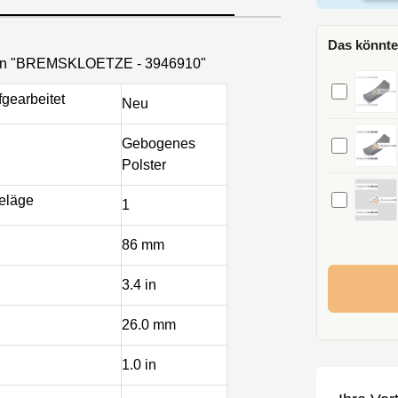
Das könnte
nen "BREMSKLOETZE - 3946910"
gearbeitet
Neu
Gebogenes
Polster
eläge
1
86 mm
3.4 in
26.0 mm
1.0 in