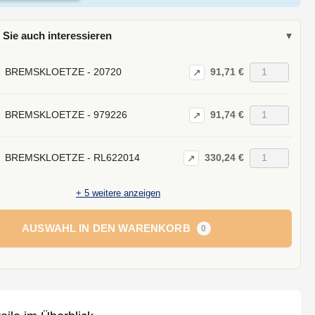
 Sie auch interessieren
▾
91,71 €
BREMSKLOETZE - 20720
↗
91,74 €
BREMSKLOETZE - 979226
↗
330,24 €
BREMSKLOETZE - RL622014
↗
+
5
weitere anzeigen
AUSWAHL IN DEN WARENKORB
0