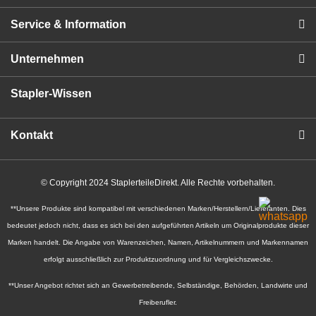
Service & Information
Unternehmen
Stapler-Wissen
Kontakt
© Copyright 2024 StaplerteileDirekt. Alle Rechte vorbehalten.
**Unsere Produkte sind kompatibel mit verschiedenen Marken/Herstellern/Lieferanten. Dies
bedeutet jedoch nicht, dass es sich bei den aufgeführten Artikeln um Originalprodukte dieser
Marken handelt. Die Angabe von Warenzeichen, Namen, Artikelnummern und Markennamen
erfolgt ausschließlich zur Produktzuordnung und für Vergleichszwecke.
**Unser Angebot richtet sich an Gewerbetreibende, Selbständige, Behörden, Landwirte und
Freiberufler.