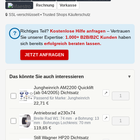
Rechnung
Vorkasse
🔒 SSL-verschlüsselt • Trusted Shops Käuferschutz
Richtiges Teil?
Kostenlose Hilfe anfragen
– Vertrauen
?
Sie unserer Expertise:
1.000+ B2B/B2C Kunden
haben
sich bereits
erfolgreich beraten lassen.
JETZT ANFRAGEN
Das könnte Sie auch interessieren
▾
Jungheinrich AM2200 Quicklift
(ab 04/2005) Dichtsatz
↗
Passend für Marke: Jungheinrich
22,71 €
Antriebsrad ø230x74
↗
Breite Rad W1: 74 mm · ø Bohrung: 13
mm · Bohrungs Lochkreis: 70 mm
119,65 €
Still Wagner HP20 Dichtsatz