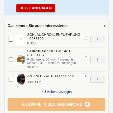
JETZT ANFRAGEN
Das könnte Sie auch interessieren
▾
SCHLAUCHROLLENFUEHRUNG
↗
- 0286600
6,12 €
Lastrolle für Still EGV 14/16
(8190118)
↗
Rollenbreite: 60 mm · Passend für
Marke: STILL · MetaKat: Hubwagen
38,85 €
ANTRIEBSRAD - 0009907770
↗
113,11 €
+
5
weitere anzeigen
AUSWAHL IN DEN WARENKORB
0