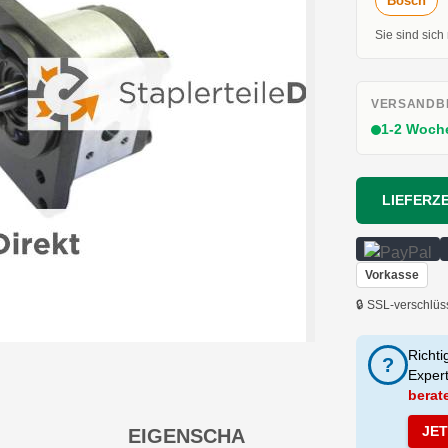
Bosch
Sie sind sich
VERSANDBE
1-2 Woch
LIEFERZE
Vorkasse
🔒 SSL-verschlüs
Richti
?
Exper
berat
JE
EIGENSCHA