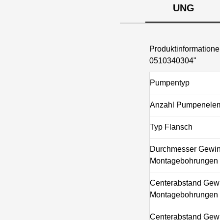
UNG
Produktinformati
0510340304"
Pumpentyp
Anzahl Pumpenele
Typ Flansch
Durchmesser Gewin
Montagebohrungen 
Centerabstand Gewi
Montagebohrungen 
Centerabstand Gewi