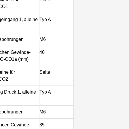
-CO1
eingang 1, alleine
Typ A
ebohrungen
M6
schen Gewinde-
40
 C-CO1a (mm)
eine für
Seite
-CO2
 Druck 1, alleine
Typ A
ebohrungen
M6
shcen Gewinde-
35