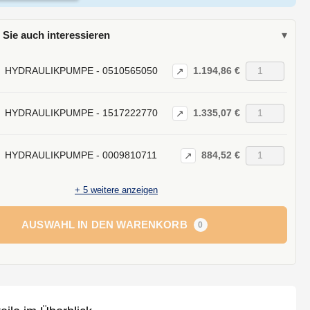
 Sie auch interessieren
▾
1.194,86 €
HYDRAULIKPUMPE - 0510565050
↗
1.335,07 €
HYDRAULIKPUMPE - 1517222770
↗
884,52 €
HYDRAULIKPUMPE - 0009810711
↗
+
5
weitere anzeigen
AUSWAHL IN DEN WARENKORB
0