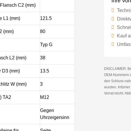
Ihre Vor
Flansch C2 (mm)
Techni
e L1 (mm)
121.5
Direktv
Schnel
2 (mm)
80
Kauf a
Umfass
Typ G
nsch L2 (mm)
38
DISCLAIMER: Bei 
r D3 (mm)
13.5
OEM-Nummern die
den Schluss nahe
chlitz W (mm)
3
wurden. Irrtüme
Vorrat reicht. Abb
) TA2
M12
Gegen
Uhrzeigersinn
lleine für
Seite