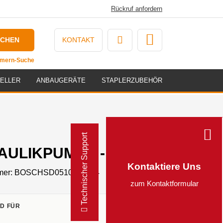
Rückruf anfordern
UCHEN
KONTAKT
ummern-Suche
ELLER
ANBAUGERÄTE
STAPLERZUBEHÖR
Technischer Support
ULIKPUMPE - 0510340304
Kontaktiere Uns
mer:
BOSCHSD0510340304
zum Kontaktformular
D FÜR