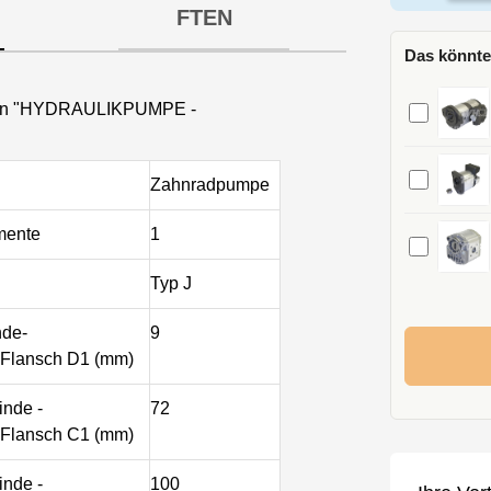
FTEN
Das könnte
onen "HYDRAULIKPUMPE -
Zahnradpumpe
mente
1
Typ J
de-
9
Flansch D1 (mm)
nde -
72
Flansch C1 (mm)
nde -
100