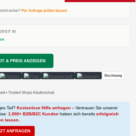
 nicht sicher?
Per Anfrage prüfen lassen
REIT IN
en
IT & PREIS ANZEIGEN
Rechnung
selt • Trusted Shops Käuferschutz
ges Teil?
Kostenlose Hilfe anfragen
– Vertrauen Sie unserer
tise:
1.000+ B2B/B2C Kunden
haben sich bereits
erfolgreich
en lassen.
TZT ANFRAGEN