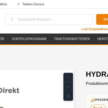
ltnis
Telefon-Service
S
» zur Ersatzteiln
ÖR
VORTEILSPROGRAMM
TRAKTIONSBATTERIEN
HERST
HYDRA
Produktnum
PASSEN