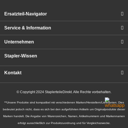
Ersatzteil-Navigator
Service & Information
Unternehmen
Stapler-Wissen
Kontakt
© Copyright 2024 StaplerteileDirekt. Alle Rechte vorbehalten.
**Unsere Produkte sind kompatibel mit verschiedenen Marken/Herstellern/Lieferanten. Dies
bedeutet jedoch nicht, dass es sich bei den aufgeführten Artikeln um Originalprodukte dieser
Marken handelt. Die Angabe von Warenzeichen, Namen, Artikelnummern und Markennamen
erfolgt ausschließlich zur Produktzuordnung und für Vergleichszwecke.