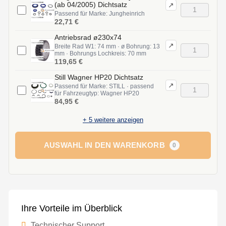
(ab 04/2005) Dichtsatz
↗
Passend für Marke: Jungheinrich
22,71 €
Antriebsrad ø230x74
↗
Breite Rad W1: 74 mm · ø Bohrung: 13
mm · Bohrungs Lochkreis: 70 mm
119,65 €
Still Wagner HP20 Dichtsatz
↗
Passend für Marke: STILL · passend
für Fahrzeugtyp: Wagner HP20
84,95 €
+
5
weitere anzeigen
AUSWAHL IN DEN WARENKORB
0
Ihre Vorteile im Überblick
Technischer Support