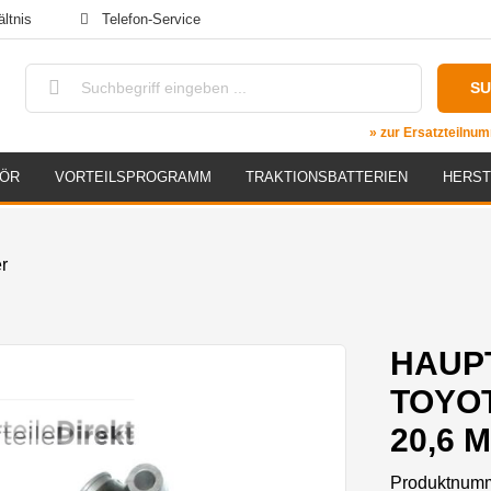
ltnis
Telefon-Service
S
» zur Ersatzteiln
HÖR
VORTEILSPROGRAMM
TRAKTIONSBATTERIEN
HERST
r
HAUP
TOYO
20,6 
Produktnum