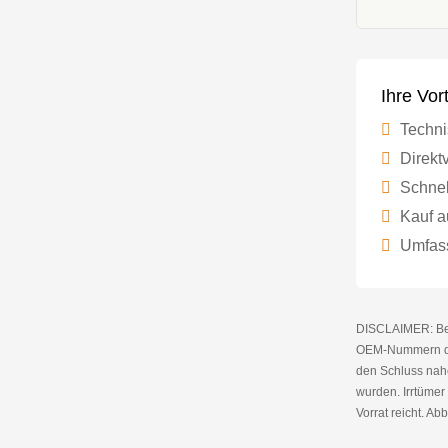
Ihre Vor
Techni
Direktv
Schnel
Kauf a
Umfass
DISCLAIMER: Bei 
OEM-Nummern die
den Schluss nahe
wurden. Irrtüme
Vorrat reicht. Abb