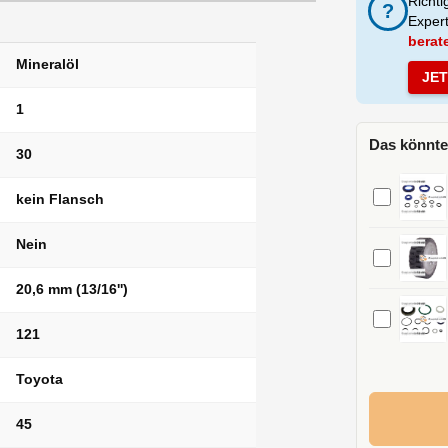
Richti
?
Exper
berat
Mineralöl
JE
1
Das könnte
30
kein Flansch
Nein
20,6 mm (13/16'')
121
Toyota
45