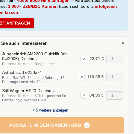
ges Teil?
Kostenlose Hilfe anfragen
– Vertrauen Sie unserer
tise:
1.000+ B2B/B2C Kunden
haben sich bereits
erfolgreich
en lassen.
TZT ANFRAGEN
 Sie auch interessieren
▾
Jungheinrich AM2200 Quicklift (ab
22,71 €
04/2005) Dichtsatz
↗
Passend für Marke: Jungheinrich
Antriebsrad ø230x74
119,65 €
↗
Breite Rad W1: 74 mm · ø Bohrung: 13 mm ·
Bohrungs Lochkreis: 70 mm
Still Wagner HP20 Dichtsatz
84,95 €
↗
Passend für Marke: STILL · passend für
Fahrzeugtyp: Wagner HP20
+
5
weitere anzeigen
AUSWAHL IN DEN WARENKORB
0