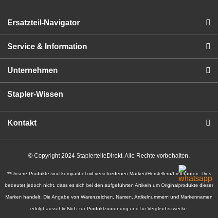
Ersatzteil-Navigator
Service & Information
Unternehmen
Stapler-Wissen
Kontakt
© Copyright 2024 StaplerteileDirekt. Alle Rechte vorbehalten.
**Unsere Produkte sind kompatibel mit verschiedenen Marken/Herstellern/Lieferanten. Dies
bedeutet jedoch nicht, dass es sich bei den aufgeführten Artikeln um Originalprodukte dieser
Marken handelt. Die Angabe von Warenzeichen, Namen, Artikelnummern und Markennamen
erfolgt ausschließlich zur Produktzuordnung und für Vergleichszwecke.