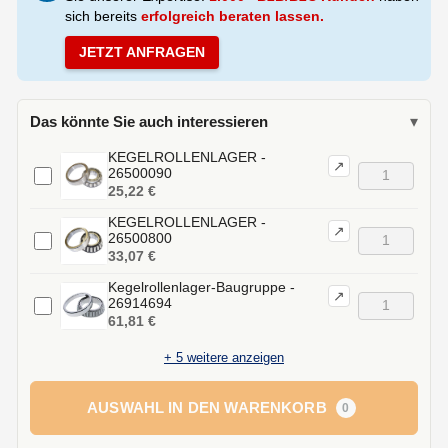
sich bereits
erfolgreich beraten lassen.
JETZT ANFRAGEN
Das könnte Sie auch interessieren
▾
KEGELROLLENLAGER -
↗
26500090
25,22 €
KEGELROLLENLAGER -
↗
26500800
33,07 €
Kegelrollenlager-Baugruppe -
↗
26914694
61,81 €
+
5
weitere anzeigen
AUSWAHL IN DEN WARENKORB
0