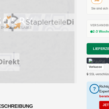
Std
Sie sind sich
VERSANDBE
2-3 Woch
LIEFERZE
Vorkasse
🔒 SSL-verschlüs
Richti
?
Exper
berat
JE
ESCHREIBUNG