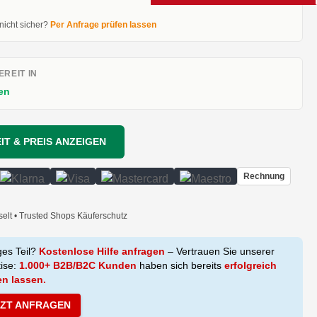
 nicht sicher?
Per Anfrage prüfen lassen
REIT IN
en
IT & PREIS ANZEIGEN
Rechnung
selt • Trusted Shops Käuferschutz
ges Teil?
Kostenlose Hilfe anfragen
– Vertrauen Sie unserer
tise:
1.000+ B2B/B2C Kunden
haben sich bereits
erfolgreich
en lassen.
TZT ANFRAGEN