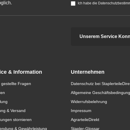
glich.
Ich habe die Datenschutzbestim
Unserem Service Konn
ice & Information
Unternehmen
 gestellte Fragen
Datenschutz bei StaplerteileDire
len
Allgemeine Geschäftsbedingun
lung
Widerrufsbelehrung
ung & Versand
Impressum
lungen stornieren
AgrarteileDirekt
endung & Gewährleistung
Stapler-Glossar