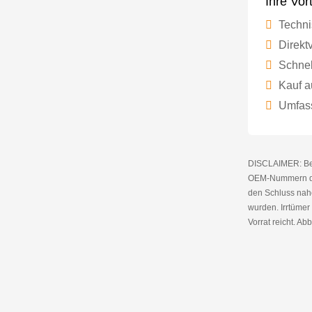
Ihre Vor
Techni
Direktv
Schnel
Kauf a
Umfass
DISCLAIMER: Bei 
OEM-Nummern die
den Schluss nahe
wurden. Irrtüme
Vorrat reicht. Abb