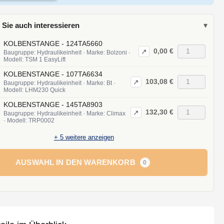
 Sie auch interessieren
▾
KOLBENSTANGE - 124TA5660
0,00 €
↗
Baugruppe: Hydraulikeinheit · Marke: Bolzoni ·
Modell: TSM 1 EasyLift
KOLBENSTANGE - 107TA6634
103,08 €
↗
Baugruppe: Hydraulikeinheit · Marke: Bt ·
Modell: LHM230 Quick
KOLBENSTANGE - 145TA8903
132,30 €
↗
Baugruppe: Hydraulikeinheit · Marke: Climax
· Modell: TRP0002
+
5
weitere anzeigen
AUSWAHL IN DEN WARENKORB
0