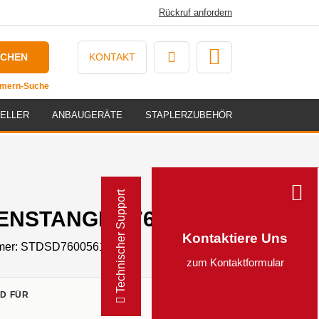
Rückruf anfordern
UCHEN
KONTAKT
ummern-Suche
ELLER
ANBAUGERÄTE
STAPLERZUBEHÖR
Technischer Support
NSTANGE - 7600561
Kontaktiere Uns
mer:
STDSD7600561
zum Kontaktformular
D FÜR