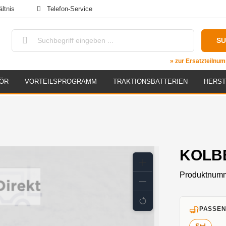
ltnis
Telefon-Service
S
» zur Ersatzteiln
ÖR
VORTEILSPROGRAMM
TRAKTIONSBATTERIEN
HERST
KOLBE
Produktnum
PASSEN