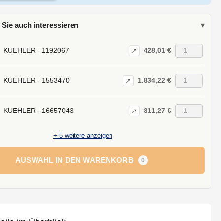
 Sie auch interessieren
▾
428,01 €
KUEHLER - 1192067
↗
1.834,22 €
KUEHLER - 1553470
↗
311,27 €
KUEHLER - 16657043
↗
+
5
weitere anzeigen
AUSWAHL IN DEN WARENKORB
0