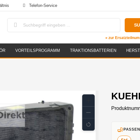
ltnis
Telefon-Service
S
» zur Ersatzteiln
ÖR
VORTEILSPROGRAMM
TRAKTIONSBATTERIEN
HERST
KUEHL
Produktnum
PASSEN