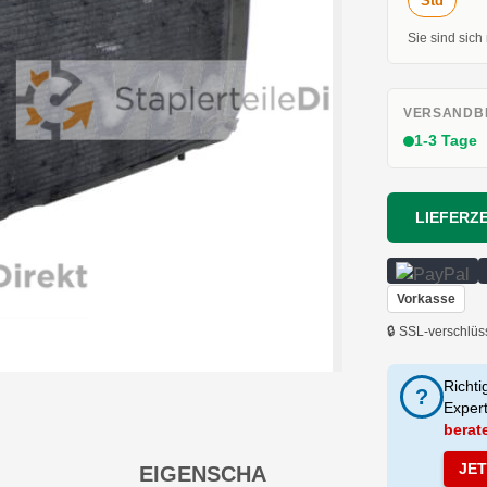
Std
Sie sind sich
VERSANDBE
1-3 Tage
LIEFERZE
Vorkasse
🔒 SSL-verschlüs
Richti
?
Exper
berat
JE
EIGENSCHA