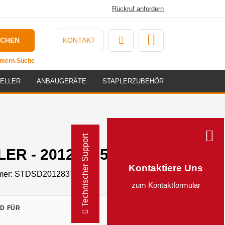
Rückruf anfordern
UCHEN
KONTAKT
ummern-Suche
ELLER
ANBAUGERÄTE
STAPLERZUBEHÖR
Technischer Support
ER - 20128375
Kontaktiere Uns
mer:
STDSD20128375
zum Kontaktformular
D FÜR