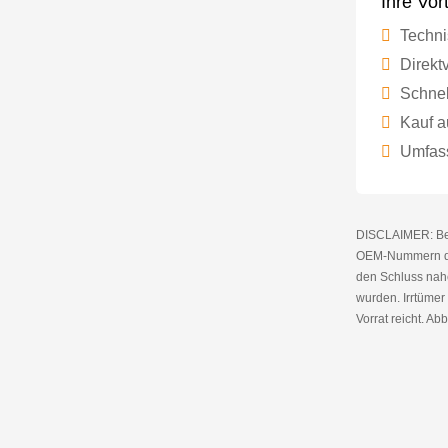
Ihre Vor
Techni
Direktv
Schnel
Kauf a
Umfass
DISCLAIMER: Bei 
OEM-Nummern die
den Schluss nahe
wurden. Irrtüme
Vorrat reicht. Abb