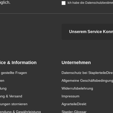
glich.
Ich habe die Datenschutzbestim
Unserem Service Konn
ice & Information
Unternehmen
 gestellte Fragen
Datenschutz bei StaplerteileDire
len
Allgemeine Geschäftsbedingun
lung
Widerrufsbelehrung
ung & Versand
Impressum
lungen stornieren
AgrarteileDirekt
endung & Gewährleistung
Stapler-Glossar