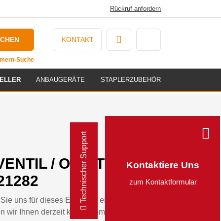
Rückruf anfordern
UCHEN
KONTAKT
ummern-Suche
ELLER
ANBAUGERÄTE
STAPLERZUBEHÖR
Technischer Support
ENTIL / ORBITROL -
Kontaktiere Uns
21282
zum Kontaktformular
Sie uns für dieses Ersatzteil eine Anfrage
n wir Ihnen derzeit kein automatisiertes Angebot für dieses