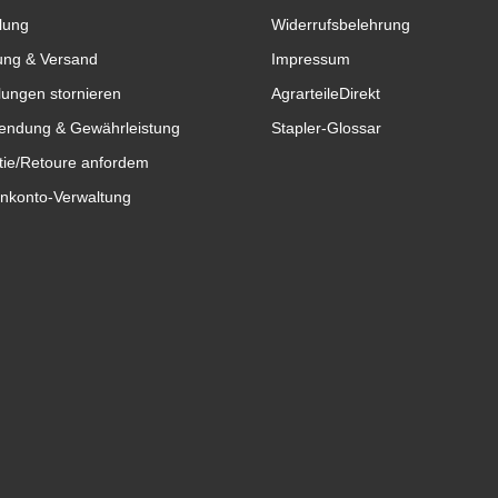
lung
Widerrufsbelehrung
ung & Versand
Impressum
lungen stornieren
AgrarteileDirekt
endung & Gewährleistung
Stapler-Glossar
tie/Retoure anfordem
nkonto-Verwaltung