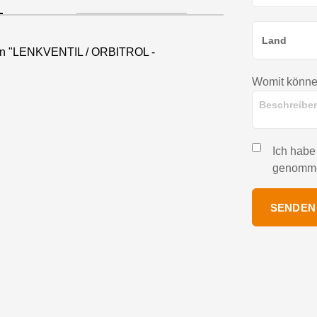
nen "LENKVENTIL / ORBITROL -
Womit können
Ich habe
genomm
SENDEN