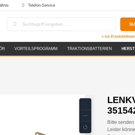
ltnis
Telefon-Service
S
» zur Ersatzteiln
ÖR
VORTEILSPROGRAMM
TRAKTIONSBATTERIEN
HERST
LENKV
35154
Bitte senden 
Leider könne