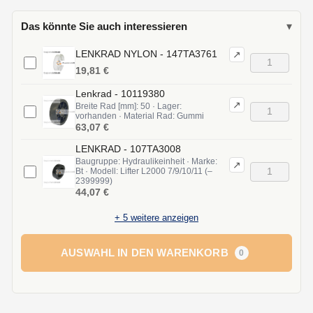
Das könnte Sie auch interessieren
▾
LENKRAD NYLON - 147TA3761
↗
19,81 €
Lenkrad - 10119380
↗
Breite Rad [mm]: 50 · Lager:
vorhanden · Material Rad: Gummi
63,07 €
LENKRAD - 107TA3008
Baugruppe: Hydraulikeinheit · Marke:
↗
Bt · Modell: Lifter L2000 7/9/10/11 (–
2399999)
44,07 €
+
5
weitere anzeigen
AUSWAHL IN DEN WARENKORB
0