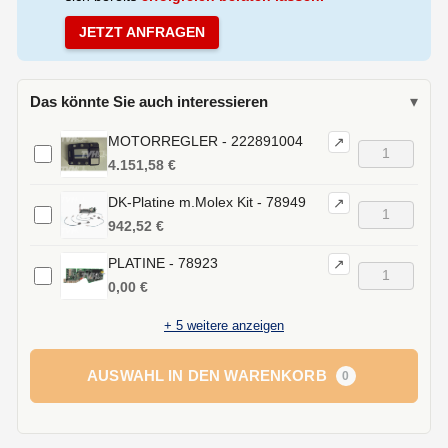
JETZT ANFRAGEN
Das könnte Sie auch interessieren
▾
MOTORREGLER - 222891004
↗
4.151,58 €
DK-Platine m.Molex Kit - 78949
↗
942,52 €
PLATINE - 78923
↗
0,00 €
+
5
weitere anzeigen
AUSWAHL IN DEN WARENKORB
0