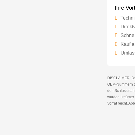
Ihre Vor
Techni
Direktv
Schnel
Kauf a
Umfass
DISCLAIMER: Bei 
OEM-Nummern die
den Schluss nahe
wurden. Irrtüme
Vorrat reicht. Abb