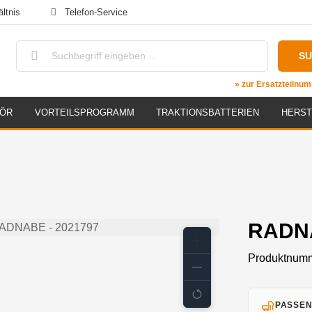
ltnis
Telefon-Service
S
» zur Ersatzteiln
HÖR
VORTEILSPROGRAMM
TRAKTIONSBATTERIEN
HERST
RADNA
Produktnum
PASSEN