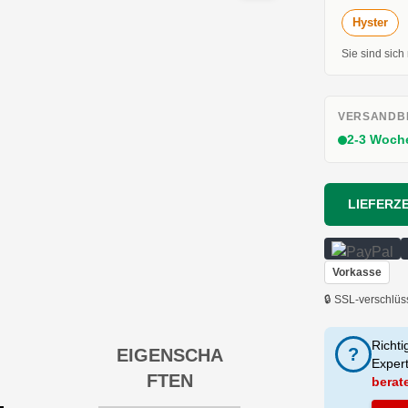
Hyster
Sie sind sich
VERSANDBE
2-3 Woch
LIEFERZE
Vorkasse
🔒 SSL-verschlüs
Richti
?
EIGENSCHA
Exper
FTEN
berat