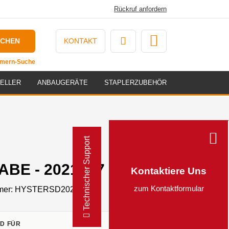
Rückruf anfordern
UCHEN
KONTAKT
ummern-Suche
ELLER
ANBAUGERÄTE
STAPLERZUBEHÖR
Technischer Support
BE - 2021797
Kontaktiere Uns
zum Kontaktformular
mer:
HYSTERSD2021797
D FÜR