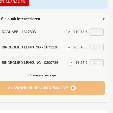
TZT ANFRAGEN
 Sie auch interessieren
▾
910,73 €
RADNABE - 1627803
↗
263,16 €
BINDEGLIED LENKUNG - 1671218
↗
96,27 €
BINDEGLIED LENKUNG - 0300736
↗
+
5
weitere anzeigen
AUSWAHL IN DEN WARENKORB
0