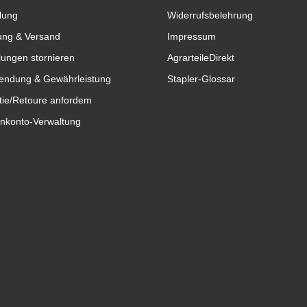
lung
Widerrufsbelehrung
ung & Versand
Impressum
lungen stornieren
AgrarteileDirekt
endung & Gewährleistung
Stapler-Glossar
tie/Retoure anfordem
nkonto-Verwaltung