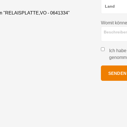
nen "RELAISPLATTE,VO - 0641334"
Womit können
Ich habe
genomm
SENDEN