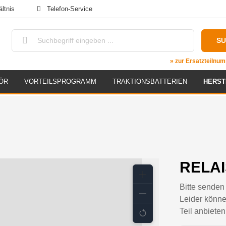
ltnis
Telefon-Service
S
» zur Ersatzteiln
ÖR
VORTEILSPROGRAMM
TRAKTIONSBATTERIEN
HERST
RELAI
Bitte senden 
Leider könne
Teil anbieten