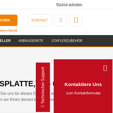
Rückruf anfordern
UCHEN
KONTAKT
ummern-Suche
ELLER
ANBAUGERÄTE
STAPLERZUBEHÖR
Technischer Support
SPLATTE,VO - 0641334
Kontaktiere Uns
zum Kontaktformular
Sie uns für dieses Ersatzteil eine Anfrage
n wir Ihnen derzeit kein automatisiertes Angebot für dieses