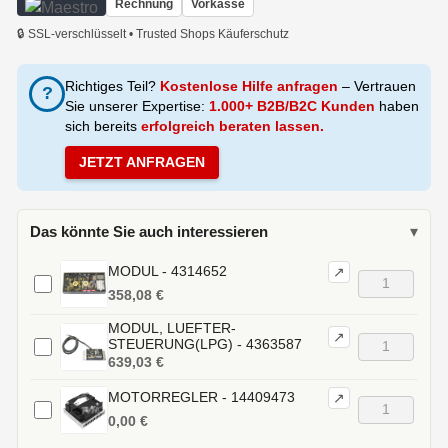
Rechnung
Vorkasse
🔒 SSL-verschlüsselt • Trusted Shops Käuferschutz
Richtiges Teil?
Kostenlose Hilfe anfragen
– Vertrauen
?
Sie unserer Expertise:
1.000+ B2B/B2C Kunden
haben
sich bereits
erfolgreich beraten lassen.
JETZT ANFRAGEN
Das könnte Sie auch interessieren
▾
MODUL - 4314652
↗
358,08 €
MODUL, LUEFTER-
↗
STEUERUNG(LPG) - 4363587
639,03 €
MOTORREGLER - 14409473
↗
0,00 €