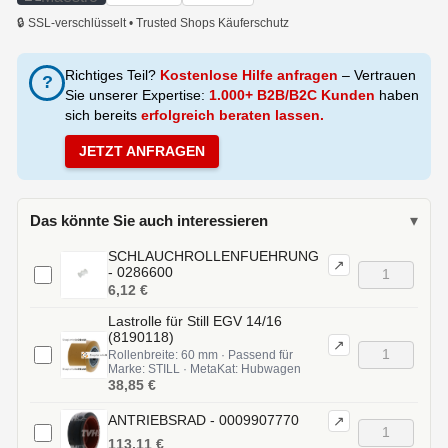
🔒 SSL-verschlüsselt • Trusted Shops Käuferschutz
Richtiges Teil?
Kostenlose Hilfe anfragen
– Vertrauen
?
Sie unserer Expertise:
1.000+ B2B/B2C Kunden
haben
sich bereits
erfolgreich beraten lassen.
JETZT ANFRAGEN
Das könnte Sie auch interessieren
▾
SCHLAUCHROLLENFUEHRUNG
↗
- 0286600
6,12 €
Lastrolle für Still EGV 14/16
(8190118)
↗
Rollenbreite: 60 mm · Passend für
Marke: STILL · MetaKat: Hubwagen
38,85 €
ANTRIEBSRAD - 0009907770
↗
113,11 €