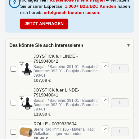
?
Sie unserer Expertise:
1.000+ B2B/B2C Kunden
haben
sich bereits
erfolgreich beraten lassen.
JETZT ANFRAGEN
Das könnte Sie auch interessieren
▾
JOYSTICK für LINDE -
7919040042
↗
Baujahr / Baureihe: 391-01 · Baujahr /
Baureihe: 392-01 · Baujahr / Baureihe:
393-01
107,09 €
JOYSTICK fuer LINDE-
7919040041
↗
Baujahr / Baureihe: 391-01 · Baujahr /
Baureihe: 392-01 · Baujahr / Baureihe:
393-01
119,99 €
ROLLE - 0039933604
↗
Breite Rad [mm]: 105 · Material Rad:
Vulkollan · Lager: vorhanden
39,45 €