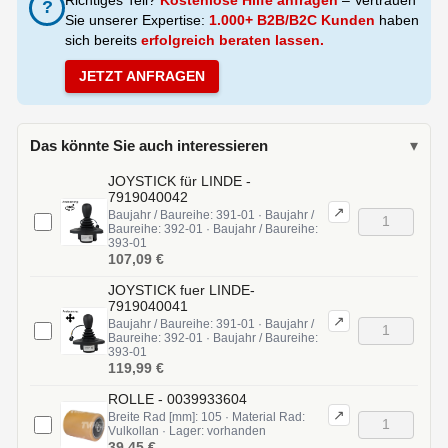
?
Sie unserer Expertise:
1.000+ B2B/B2C Kunden
haben
sich bereits
erfolgreich beraten lassen.
JETZT ANFRAGEN
Das könnte Sie auch interessieren
▾
JOYSTICK für LINDE -
7919040042
↗
Baujahr / Baureihe: 391-01 · Baujahr /
Baureihe: 392-01 · Baujahr / Baureihe:
393-01
107,09 €
JOYSTICK fuer LINDE-
7919040041
↗
Baujahr / Baureihe: 391-01 · Baujahr /
Baureihe: 392-01 · Baujahr / Baureihe:
393-01
119,99 €
ROLLE - 0039933604
↗
Breite Rad [mm]: 105 · Material Rad:
Vulkollan · Lager: vorhanden
39,45 €