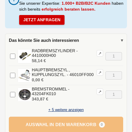
Sie unserer Expertise:
1.000+ B2B/B2C Kunden
haben
sich bereits
erfolgreich beraten lassen.
JETZT ANFRAGEN
Das könnte Sie auch interessieren
▾
RADBREMSZYLINDER -
↗
4410000H00
58,14 €
HAUPTBREMSZYL.,
↗
KUPPLUNGSZYL. - 46010FF000
0,00 €
BREMSTROMMEL -
↗
43204FK010
343,87 €
+
5
weitere anzeigen
AUSWAHL IN DEN WARENKORB
0