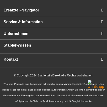
Ersatzteil-Navigator
Service & Information
Unternehmen
Stapler-Wissen
Kontakt
© Copyright 2024 StaplerteileDirekt. Alle Rechte vorbehalten.
**Unsere Produkte sind kompatibel mit verschiedenen Marken/Herstellern/Lieferanten. Dies
bedeutet jedoch nicht, dass es sich bei den aufgeführten Artikeln um Originalprodukte dieser
Marken handelt. Die Angabe von Warenzeichen, Namen, Artikelnummern und Markennamen
erfolgt ausschließlich zur Produktzuordnung und für Vergleichszwecke.