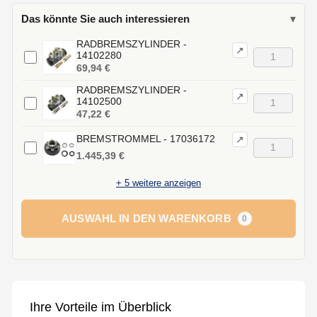
Das könnte Sie auch interessieren
▾
RADBREMSZYLINDER -
↗
14102280
69,94 €
RADBREMSZYLINDER -
↗
14102500
47,22 €
BREMSTROMMEL - 17036172
↗
1.445,39 €
+
5
weitere anzeigen
AUSWAHL IN DEN WARENKORB
0
Ihre Vorteile im Überblick