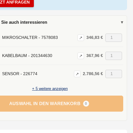
TZT ANFRAGEN
 Sie auch interessieren
▾
346,83 €
MIKROSCHALTER - 7578083
↗
367,96 €
KABELBAUM - 201344630
↗
2.786,56 €
SENSOR - 226774
↗
+
5
weitere anzeigen
AUSWAHL IN DEN WARENKORB
0