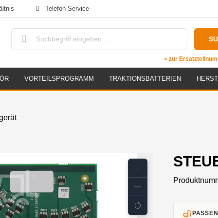
ltnis
Telefon-Service
S
» zur Ersatzteiln
HÖR
VORTEILSPROGRAMM
TRAKTIONSBATTERIEN
HERST
gerät
STEUE
Produktnum
PASSEN