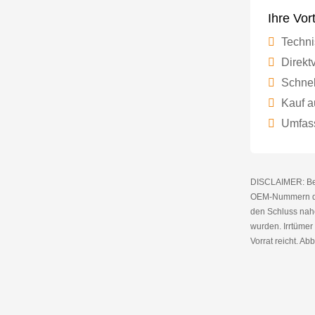
Ihre Vor
Techni
Direktv
Schnel
Kauf a
Umfass
DISCLAIMER: Bei 
OEM-Nummern die
den Schluss nahe
wurden. Irrtüme
Vorrat reicht. Abb