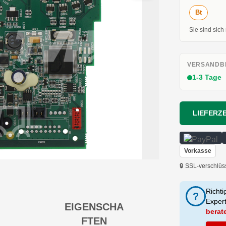
Bt
Sie sind sich
VERSANDBE
1-3 Tage
LIEFERZE
Vorkasse
🔒 SSL-verschlüs
Richti
?
Exper
EIGENSCHA
berat
FTEN