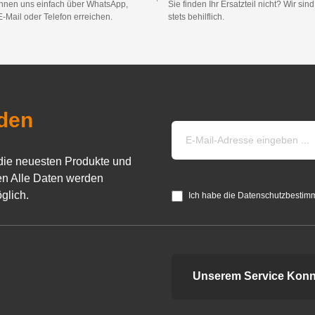
nnen uns einfach über WhatsApp,
Sie finden Ihr Ersatzteil nicht? Wir sin
E-Mail oder Telefon erreichen.
stets behilflich.
den
die neuesten Produkte und
n Alle Daten werden
glich.
Ich habe die Datenschutzbestim
Unserem Service Konn