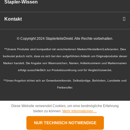
Stapler-Wissen
Kontakt
© Copyright 2024 StaplerteileDirekt. Alle Rechte vorbehalten.
**Unsere Produkte sind kompatibel mit verschiedenen Marken/Herstellern/Lieferanten. Dies
bedeutet jedoch nicht, dass es sich bei den aufgeführten Artikeln um Originalprodukte dieser
Marken handelt. Die Angabe von Warenzeichen, Namen, Artikelnummern und Markennamen
erfolgt ausschließlich zur Produktzuordnung und für Vergleichszwecke.
**Unser Angebot richtet sich an Gewerbetreibende, Selbständige, Behörden, Landwirte und
Freiberufler.
Diese Website verwendet Cookies, um eine bestmögliche Erfahrung
bieten zu können.
Mehr Informationen ...
NUR TECHNISCH NOTWENDIGE